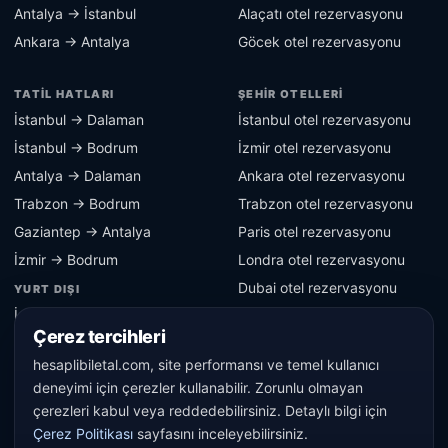
Antalya → İstanbul
Alaçatı otel rezervasyonu
Ankara → Antalya
Göcek otel rezervasyonu
TATIL HATLARI
ŞEHIR OTELLERI
İstanbul → Dalaman
İstanbul otel rezervasyonu
İstanbul → Bodrum
İzmir otel rezervasyonu
Antalya → Dalaman
Ankara otel rezervasyonu
Trabzon → Bodrum
Trabzon otel rezervasyonu
Gaziantep → Antalya
Paris otel rezervasyonu
İzmir → Bodrum
Londra otel rezervasyonu
Dubai otel rezervasyonu
YURT DIŞI
İstanbul → Berlin
Berlin otel rezervasyonu
Çerez tercihleri
İstanbul → Paris
hesaplibiletal.com, site performansı ve temel kullanıcı
İstanbul → Londra
deneyimi için çerezler kullanabilir. Zorunlu olmayan
İstanbul → Dubai
çerezleri kabul veya reddedebilirsiniz. Detaylı bilgi için
Çerez Politikası
sayfasını inceleyebilirsiniz.