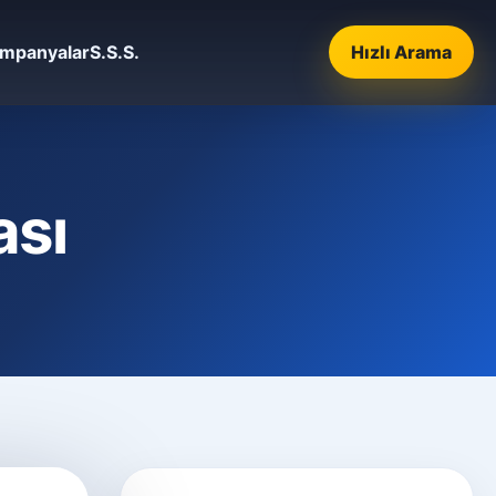
mpanyalar
S.S.S.
Hızlı Arama
ası