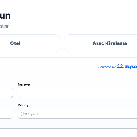
lun
tırın.
Otel
Araç Kiralama