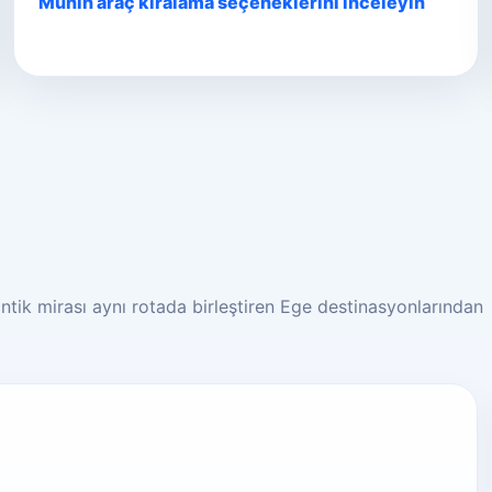
Münih araç kiralama seçeneklerini inceleyin
ntik mirası aynı rotada birleştiren Ege destinasyonlarından