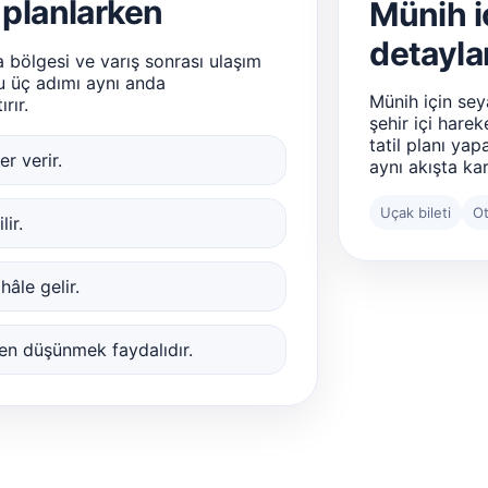
planlarken
Münih i
detayla
 bölgesi ve varış sonrası ulaşım
bu üç adımı aynı anda
Münih için sey
rır.
şehir içi harek
tatil planı yap
r verir.
aynı akışta ka
Uçak bileti
Ot
ir.
hâle gelir.
den düşünmek faydalıdır.