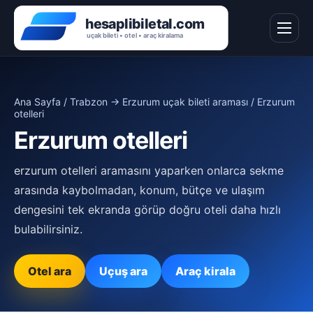
Ana Sayfa
/
Trabzon → Erzurum uçak bileti araması
/ Erzurum
otelleri
Erzurum otelleri
erzurum otelleri aramasını yaparken onlarca sekme
arasında kaybolmadan, konum, bütçe ve ulaşım
dengesini tek ekranda görüp doğru oteli daha hızlı
bulabilirsiniz.
Otel ara
Uçuş ara
Araç kirala