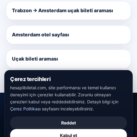
Trabzon → Amsterdam uçak bileti araması
Amsterdam otel sayfası
Uçak bileti araması
Çerez tercihleri
hesaplibiletal.com, site performansı ve temel kullanıcı
deneyimi için çerezler kullanabilir. Zorunlu olmayan
çerezleri kabul veya reddedebilirsiniz. Detaylı bilgi için
Çerez Politikası
sayfasını inceleyebilirsiniz.
© 2016 - 2026 hesaplibiletal.com tüm hakları saklıdır.
Reddet
KVKK
Çerez Politikası
Kullanım Şartları
Kabul et
info@hesaplibiletal.com
Ana sayfa