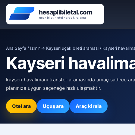
Ana Sayfa
/
İzmir → Kayseri uçak bileti araması
/ Kayseri havalima
Kayseri havalima
kayseri havalimanı transfer aramasında amaç sadece araç
planınıza uygun seçeneğe hızlı ulaşmaktır.
Otel ara
Uçuş ara
Araç kirala