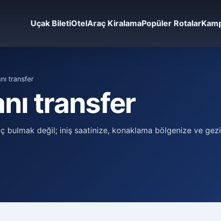
Uçak Bileti
Otel
Araç Kiralama
Popüler Rotalar
Kamp
nı transfer
nı transfer
 bulmak değil; iniş saatinize, konaklama bölgenize ve gezi