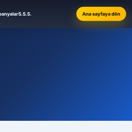
anyalar
S.S.S.
Ana sayfaya dön