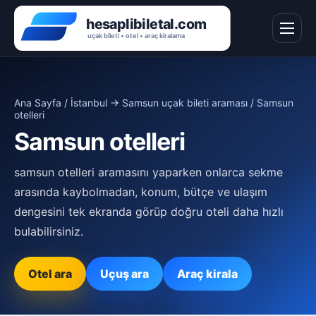
Ana Sayfa
/
İstanbul → Samsun uçak bileti araması
/ Samsun
otelleri
Samsun otelleri
samsun otelleri aramasını yaparken onlarca sekme
arasında kaybolmadan, konum, bütçe ve ulaşım
dengesini tek ekranda görüp doğru oteli daha hızlı
bulabilirsiniz.
Otel ara
Uçuş ara
Araç kirala