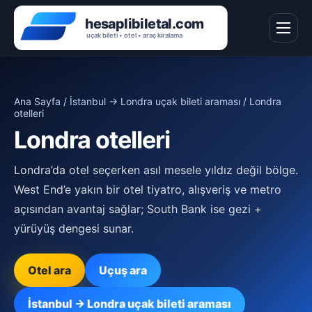
Ana Sayfa
/
İstanbul → Londra uçak bileti araması
/ Londra
otelleri
Londra otelleri
Londra’da otel seçerken asıl mesele yıldız değil bölge.
West End’e yakın bir otel tiyatro, alışveriş ve metro
açısından avantaj sağlar; South Bank ise gezi +
yürüyüş dengesi sunar.
Otel ara
Uçuş ara
İstanbul → Londra uçak bileti araması