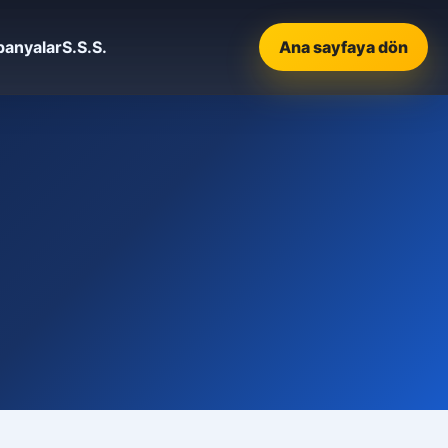
anyalar
S.S.S.
Ana sayfaya dön