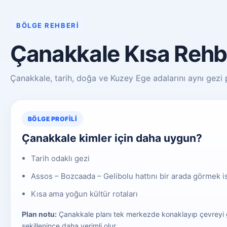
BÖLGE REHBERI
Çanakkale Kısa Rehb
Çanakkale, tarih, doğa ve Kuzey Ege adalarını aynı gezi pl
BÖLGE PROFILI
Çanakkale kimler için daha uygun?
Tarih odaklı gezi
Assos – Bozcaada – Gelibolu hattını bir arada görmek i
Kısa ama yoğun kültür rotaları
Plan notu:
Çanakkale planı tek merkezde konaklayıp çevreyi 
şekillenince daha verimli olur.