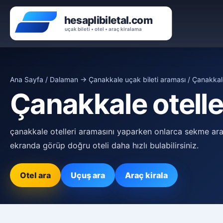
Ana Sayfa
/
Dalaman → Çanakkale uçak bileti araması
/ Çanakkale
Çanakkale otelle
çanakkale otelleri aramasını yaparken onlarca sekme ar
ekranda görüp doğru oteli daha hızlı bulabilirsiniz.
Otel ara
Uçuş ara
Araç kirala