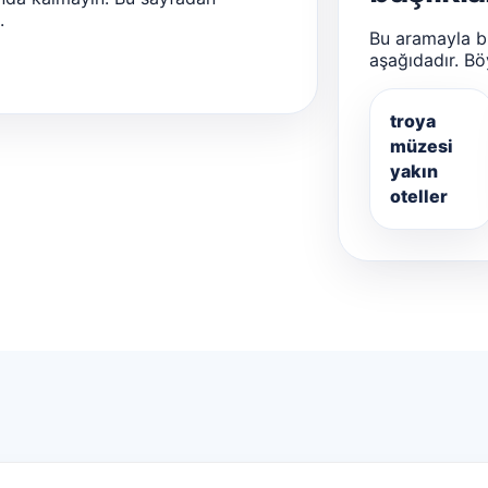
.
Bu aramayla bir
aşağıdadır. Bö
troya
müzesi
yakın
oteller