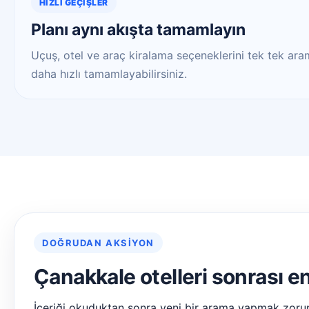
HIZLI GEÇIŞLER
Planı aynı akışta tamamlayın
Uçuş, otel ve araç kiralama seçeneklerini tek tek aram
daha hızlı tamamlayabilirsiniz.
DOĞRUDAN AKSIYON
Çanakkale otelleri sonrası e
İçeriği okuduktan sonra yeni bir arama yapmak zoru