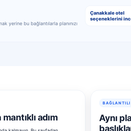
Çanakkale otel
seçeneklerini inc
ak yerine bu bağlantılarla planınızı
BAĞLANTILI
n mantıklı adım
Aynı pl
başlıkla
nda kalmayın. Bu sayfadan