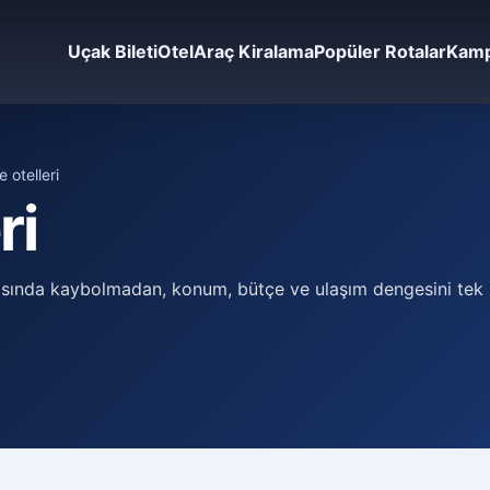
Uçak Bileti
Otel
Araç Kiralama
Popüler Rotalar
Kamp
 otelleri
ri
asında kaybolmadan, konum, bütçe ve ulaşım dengesini tek