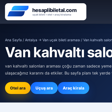
Ana Sayfa
/
Antalya → Van uçak bileti araması
/ Van kahvaltı salon
Van kahvaltı salo
van kahvaltı salonları araması çoğu zaman sadece yeme 
ulaşacağınız kararını da etkiler. Bu sayfa planı tek yerde
Otel ara
Uçuş ara
Araç kirala