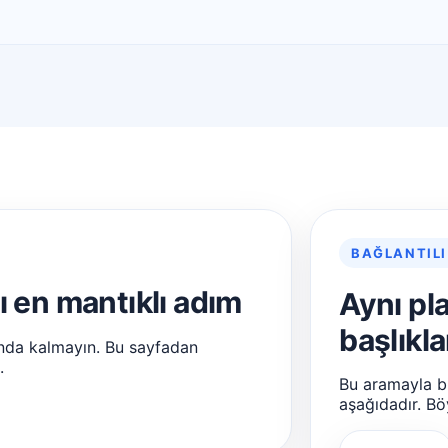
BAĞLANTILI
ı en mantıklı adım
Aynı pl
başlıkla
nda kalmayın. Bu sayfadan
.
Bu aramayla bir
aşağıdadır. Bö