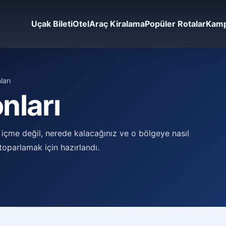
Uçak Bileti
Otel
Araç Kiralama
Popüler Rotalar
Kamp
ları
nları
içme değil, nerede kalacağınız ve o bölgeye nasıl
 toparlamak için hazırlandı.