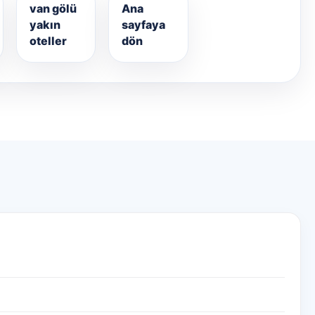
van gölü
Ana
yakın
sayfaya
oteller
dön