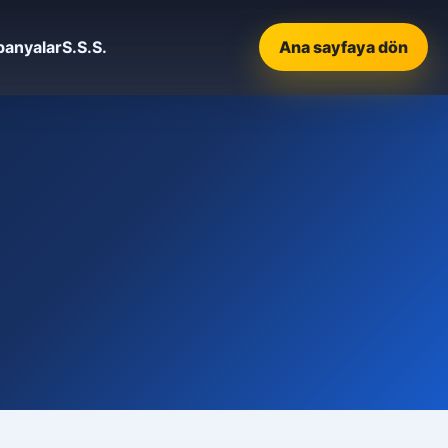
anyalar
S.S.S.
Ana sayfaya dön