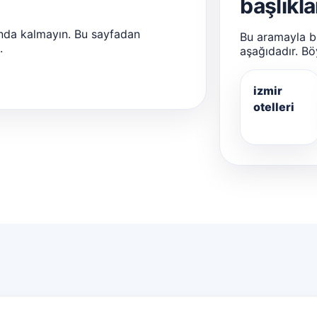
başlıkla
nda kalmayın. Bu sayfadan
Bu aramayla bir
.
aşağıdadır. Bö
izmir
otelleri