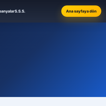
anyalar
S.S.S.
Ana sayfaya dön