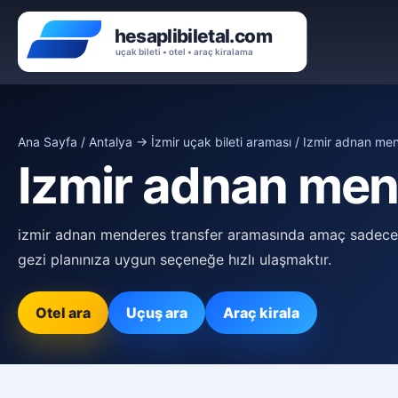
Ana Sayfa
/
Antalya → İzmir uçak bileti araması
/ Izmir adnan men
Izmir adnan men
izmir adnan menderes transfer aramasında amaç sadece a
gezi planınıza uygun seçeneğe hızlı ulaşmaktır.
Otel ara
Uçuş ara
Araç kirala