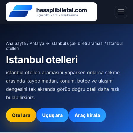
Ana Sayfa
/
Antalya → İstanbul uçak bileti araması
/ Istanbul
otelleri
Istanbul otelleri
istanbul otelleri aramasını yaparken onlarca sekme
arasında kaybolmadan, konum, bütçe ve ulaşım
dengesini tek ekranda görüp doğru oteli daha hızlı
bulabilirsiniz.
Otel ara
Uçuş ara
Araç kirala