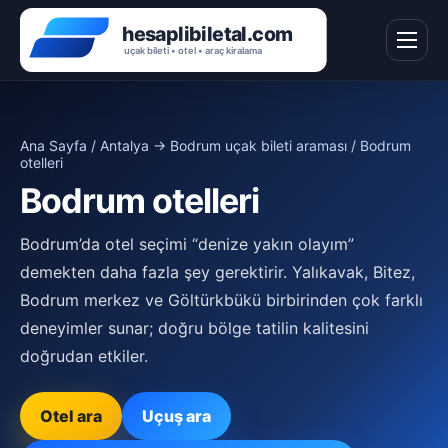
Ana Sayfa
/
Antalya → Bodrum uçak bileti araması
/ Bodrum
otelleri
Bodrum otelleri
Bodrum’da otel seçimi “denize yakın olayım”
demekten daha fazla şey gerektirir. Yalıkavak, Bitez,
Bodrum merkez ve Göltürkbükü birbirinden çok farklı
deneyimler sunar; doğru bölge tatilin kalitesini
doğrudan etkiler.
Otel ara
Uçuş ara