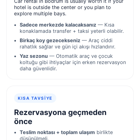
Car rental in Bodrum is usually worth it if your
hotel is outside the center or you plan to
explore multiple bays.
Sadece merkezde kalacaksanız
— Kısa
konaklamada transfer + taksi yeterli olabilir.
Birkaç koy gezecekseniz
— Araç ciddi
rahatlık sağlar ve gün içi akışı hızlandırır.
Yaz sezonu
— Otomatik araç ve çocuk
koltuğu gibi ihtiyaçlar için erken rezervasyon
daha güvenlidir.
KISA TAVSIYE
Rezervasyona geçmeden
önce
Teslim noktası + toplam ulaşım
birlikte
düşünülmeli.