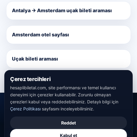
Antalya → Amsterdam uçak bileti araması
Amsterdam otel sayfası
Uçak bileti araması
Çerez tercihleri
hesaplibiletal.com, site performansı ve temel kullanıcı
deneyimi için çerezler kullanabilir. Zorunlu olmayan
çerezleri kabul veya reddedebilirsiniz. Detaylı bilgi için
Çerez Politikası
sayfasını inceleyebilirsiniz.
© 2016 - 2026 hesaplibiletal.com tüm hakları saklıdır.
Reddet
KVKK
Çerez Politikası
Kullanım Şartları
Kabul et
info@hesaplibiletal.com
Ana sayfa