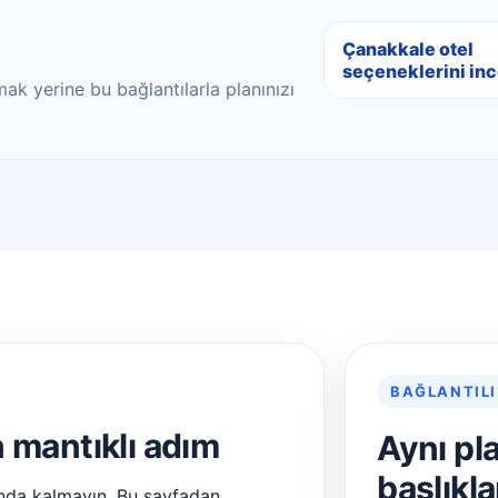
Çanakkale otel
seçeneklerini inc
ak yerine bu bağlantılarla planınızı
BAĞLANTILI
n mantıklı adım
Aynı pl
başlıkla
nda kalmayın. Bu sayfadan