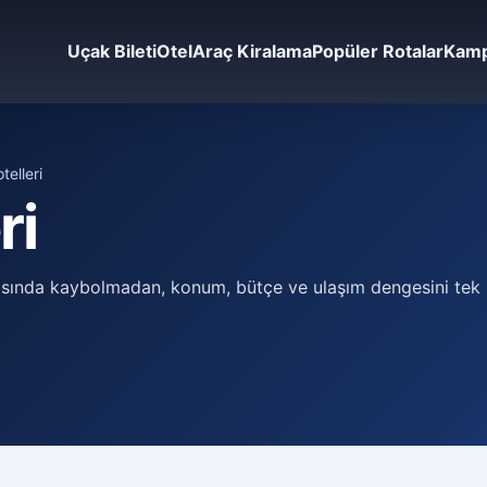
Uçak Bileti
Otel
Araç Kiralama
Popüler Rotalar
Kamp
telleri
ri
asında kaybolmadan, konum, bütçe ve ulaşım dengesini tek