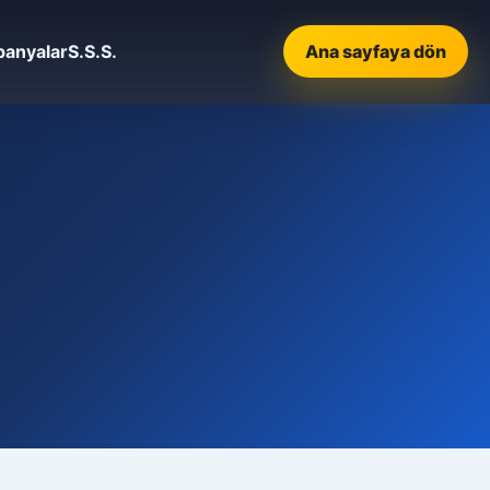
anyalar
S.S.S.
Ana sayfaya dön