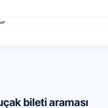
mi?
çak bileti araması