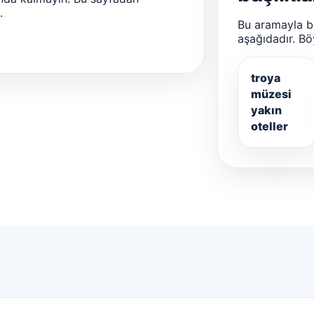
.
Bu aramayla bir
aşağıdadır. Bö
troya
müzesi
yakın
oteller