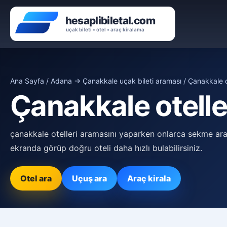
Ana Sayfa
/
Adana → Çanakkale uçak bileti araması
/ Çanakkale o
Çanakkale otelle
çanakkale otelleri aramasını yaparken onlarca sekme ar
ekranda görüp doğru oteli daha hızlı bulabilirsiniz.
Otel ara
Uçuş ara
Araç kirala