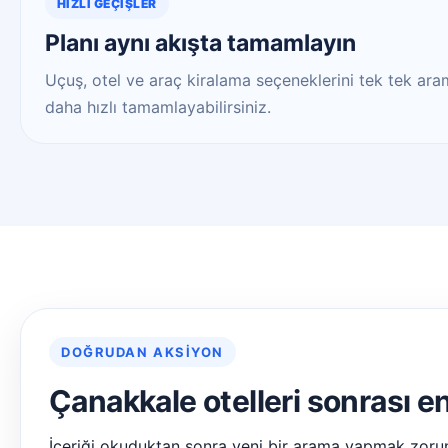
HIZLI GEÇIŞLER
Planı aynı akışta tamamlayın
Uçuş, otel ve araç kiralama seçeneklerini tek tek aram
daha hızlı tamamlayabilirsiniz.
DOĞRUDAN AKSIYON
Çanakkale otelleri sonrası e
İçeriği okuduktan sonra yeni bir arama yapmak zoru