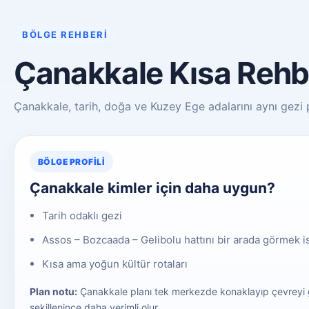
BÖLGE REHBERI
Çanakkale Kısa Rehb
Çanakkale, tarih, doğa ve Kuzey Ege adalarını aynı gezi pl
BÖLGE PROFILI
Çanakkale kimler için daha uygun?
Tarih odaklı gezi
Assos – Bozcaada – Gelibolu hattını bir arada görmek i
Kısa ama yoğun kültür rotaları
Plan notu:
Çanakkale planı tek merkezde konaklayıp çevreyi 
şekillenince daha verimli olur.